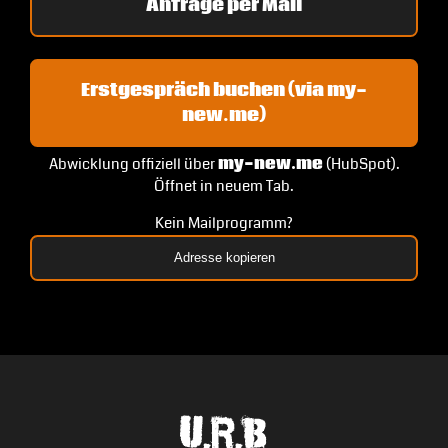
Anfrage per Mail
Erstgespräch buchen (via my-
new.me)
Abwicklung offiziell über
my-new.me
(HubSpot).
Öffnet in neuem Tab.
Kein Mailprogramm?
Adresse kopieren